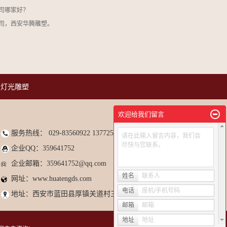
司哪家好？
司，西安华腾雕塑。
灯光雕塑
欢迎给我们留言
服务热线： 029-83560922 13772533357&nbsp
请在此输入留言内容，我们会
尽快与您联系。
企业QQ：359641752
企业邮箱：359641752@qq.com
姓名
联系人
网址：www.huatengds.com
电话
座机/手机号码
地址：
西安市蓝田县厚镇关道村三组
邮箱
邮箱
地址
地址