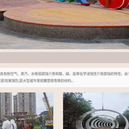
具有耐空气、蒸汽、水等弱腐蚀介质和酸、碱、盐等化学浸蚀性介质腐蚀的特性，由
光影效果强烈,是大型城市景观雕塑很青睐的材料。