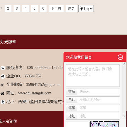
1
2
3
4
5
6
下一页
尾页
灯光雕塑
欢迎给我们留言
服务热线： 029-83560922 13772533357&nbsp
请在此输入留言内容，我们会
尽快与您联系。
企业QQ：359641752
企业邮箱：359641752@qq.com
姓名
联系人
网址：www.huatengds.com
电话
座机/手机号码
地址：
西安市蓝田县厚镇关道村三组
邮箱
邮箱
地址
地址
 欢迎来电咨询!